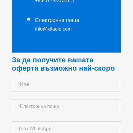
+86-577-62731111
Електронна поща

info@xifaele.com
За да получите вашата
оферта възможно най-скоро