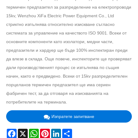
термичен предпазител за разпределение на електропроводи
15kv, Wenzhou XiFa Electric Power Equipment Co., Ltd
стриктно изпълнява относително изискване съгласно
системата за управление на качеството ISO 9001. Всеки от
основните компоненти като изолатори, медни части,
предпазители и хардуер ще бъде 100% инспектиран преди
да влезе в склада. Още повече, инспекторите ще проверяват
дали производственият процес се изпълнява по същия
начин, както е предвидено. Всеки от 15kv разпределителен
порцеланов термичен предпазител ще има сериен
фабричен тест, за да отговаря на изискванията на
потребителите на терминала.
Изпратете запитване
Facebook
X
WhatsApp
Pinterest
LinkedIn
Share