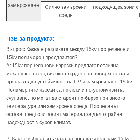
замърсяване
Силно замърсени
подходящ за зони с
среди
II
ЧЗВ за продукта:
Въпрос: Каква е разликата между 15kv порцеланов и
15kv полимерен предпазител?
A: 15kv порцеланови изрезки предлагат отлична
механична якост, висока твърдост на повърхността и
превъзходна устойчивост на UV и замърсяване. 15 kv
Полимерните изрези са по-леки и по-устойчиви на
счупване, но могат да стареят по-бързо при висока
температура или замърсена среда. Порцеланът
остава предпочитаният материал за дълготрайна
надеждност в суров климат.
В: Как се избира връзката на предпазителя към 15 kv