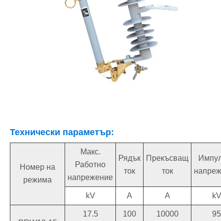
Технически параметър:
Макс.
Рядък
Прекъсващ
Импу
Работно
Номер на
ток
ток
напре
напрежение
режима
kV
A
A
k
17.5
100
10000
95