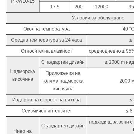
PRW10-15
17.5
200
12000
95
Условия за обслужване
Околна температура
−40 °C
Средна температура за 24 часа
≤ 
Относителна влажност
среднодневно ≤ 95%
Стандартен дизайн
≤ 1000 m на
Надморска
Приложения на
височина
голяма надморска
2000 м
височина
Издържа на скорост на вятъра
≤ 
Сеизмичен интензитет
≤ 8
подходящ за зони с
Стандартен дизайн
Ниво на