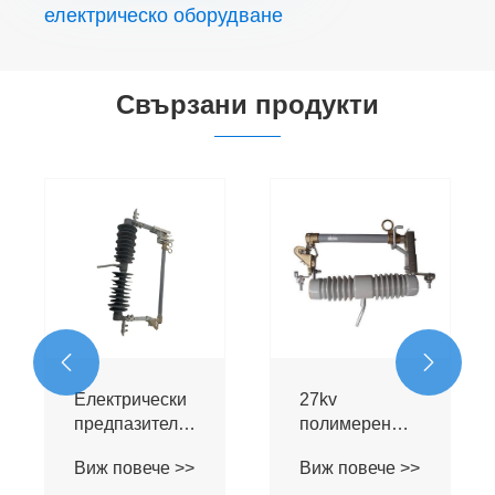
електрическо оборудване
Свързани продукти
Комплект
полимерни
предпазители
Виж повече >>
11kv 33kv 22kv


27kv
полимерен
стълб,
Виж повече >>
монтиран