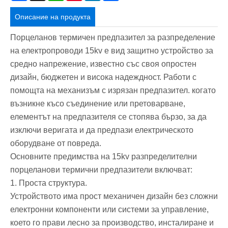
Описание на продукта
Порцеланов термичен предпазител за разпределение
на електропроводи 15kv е вид защитно устройство за
средно напрежение, известно със своя опростен
дизайн, бюджетен и висока надеждност. Работи с
помощта на механизъм с изрязан предпазител. когато
възникне късо съединение или претоварване,
елементът на предпазителя се стопява бързо, за да
изключи веригата и да предпази електрическото
оборудване от повреда.
Основните предимства на 15kv разпределителни
порцеланови термични предпазители включват:
1. Проста структура.
Устройството има прост механичен дизайн без сложни
електронни компоненти или системи за управление,
което го прави лесно за производство, инсталиране и