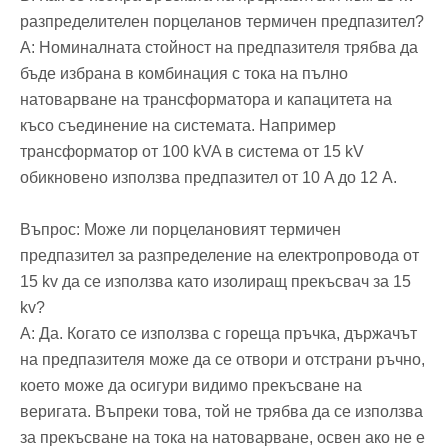
разпределителен порцеланов термичен предпазител?
A: Номиналната стойност на предпазителя трябва да
бъде избрана в комбинация с тока на пълно
натоварване на трансформатора и капацитета на
късо съединение на системата. Например
трансформатор от 100 kVA в система от 15 kV
обикновено използва предпазител от 10 A до 12 A.
Въпрос: Може ли порцелановият термичен
предпазител за разпределение на електропровода от
15 kv да се използва като изолиращ прекъсвач за 15
kv?
A: Да. Когато се използва с гореща пръчка, държачът
на предпазителя може да се отвори и отстрани ръчно,
което може да осигури видимо прекъсване на
веригата. Въпреки това, той не трябва да се използва
за прекъсване на тока на натоварване, освен ако не е