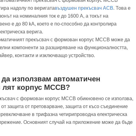
 Автоматичният прекъсвач с формован корпус MCCB
тира надолу по веригата
въздушен прекъсвач ACB
. Това е
зонът на номиналния ток е до 1600 A, а токът на
ено е до 80 kA, което е по-способно да контролира
ектрическа верига.
оматичният прекъсвач с формован корпус MCCB може да
елни компоненти за разширяване на функционалността,
айвер, контакти и изключващо устройство.
 да използвам автоматичен
с лят корпус MCCB?
късвач с формован корпус MCCB обикновено се използва,
 от защита от претоварване, защита от късо съединение
превключване в трифазна четирипроводна електрическа
апрежение. Основният случай на приложение може да бъде