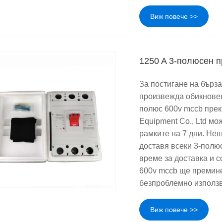
Виж повече >>
1250 A 3-полюсен 
За постигане на бърза
произвежда обикновен
полюс 600v mccb прек
Equipment Co., Ltd м
рамките на 7 дни. Не
доставя всеки 3-полюс
време за доставка и 
600v mccb ще премине
безпроблемно използ
Виж повече >>