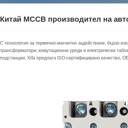
Китай MCCB производител на авт
С технология за термично-магнитно задействане, бързо из
трансформатори, комутационни уреди и електрически табла
подстанции, Xifa предлага ISO-сертифицирано качество, 