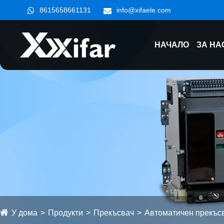
8615658661131
info@xifaele.com
НАЧАЛО
ЗА НА
У дома
Продукти
Прекъсвач
Автоматичен прекъс