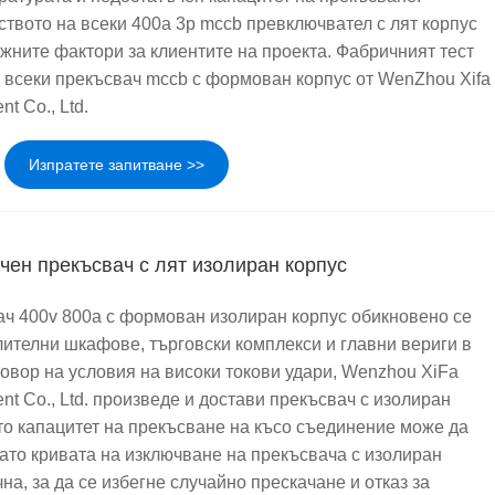
твото на всеки 400a 3p mccb превключвател с лят корпус
ажните фактори за клиентите на проекта. Фабричният тест
 всеки прекъсвач mccb с формован корпус от WenZhou Xifa
nt Co., Ltd.
Изпратете запитване >>
чен прекъсвач с лят изолиран корпус
ч 400v 800a с формован изолиран корпус обикновено се
лителни шкафове, търговски комплекси и главни вериги в
говор на условия на високи токови удари, Wenzhou XiFa
ent Co., Ltd. произведе и достави прекъсвач с изолиран
йто капацитет на прекъсване на късо съединение може да
като кривата на изключване на прекъсвача с изолиран
чна, за да се избегне случайно прескачане и отказ за