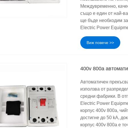
Междувременно, качес
също е един от най-в
ще бъде необходим за
Electric Power Equipme
Виж повече >>
400v 800a автомати
Автоматичен прекъсва
използва от разпреде
средни фабрики. В от
Electric Power Equipm
корпус 400v 800a, чи
достигне до 50 kA, до
корпус 400v 800a е то