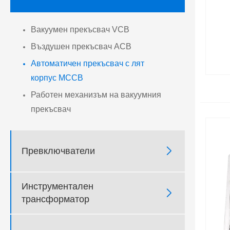
Вакуумен прекъсвач VCB
Въздушен прекъсвач ACB
Автоматичен прекъсвач с лят
корпус MCCB
Работен механизъм на вакуумния
прекъсвач

Превключватели
Инструментален

трансформатор