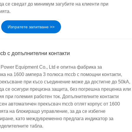
да се сведат до минимум загубите на клиенти при
ията.
Изпратете запитване >>
cb с допълнителни контакти
 Power Equipment Co., Ltd е опитна фабрика за
вка на 1600 ампера 3 полюса mccb с помощни контакти,
прекъсване при късо съединение може да достигне до 50kA,
да се осигури прецизна защита, без погрешна преценка или
ия при големия работен ток. Допълнителните контакти
сен автоматичен прекъсвач mccb отлят корпус от 1600
ята на блокиращо управление, за да се избегне
иране, като междувременно предлага индикатор за
еделителните табла.