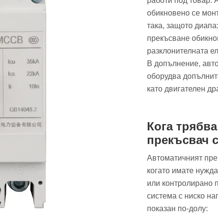
работи под товар.
обикновено се мон
така, защото диапа
прекъсване обикнов
разклонителната ел
В допълнение, авт
оборудва допълнит
като двигателен др
Кога трябва
прекъсвач 
Автоматичният пре
когато имате нужда
или контролирано 
система с ниско н
показан по-долу: