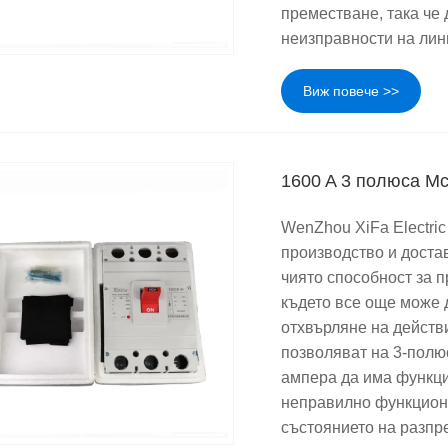
преместване, така че 
неизправности на лин
Виж повече >>
1600 A 3 полюса Mc
WenZhou XiFa Electric
производство и доста
чиято способност за 
където все още може 
отхвърляне на действ
позволяват на 3-полю
ампера да има функци
неправилно функцион
състоянието на разпр