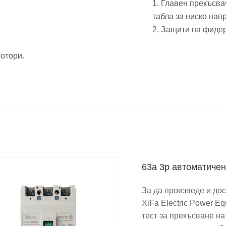
1. Главен прекъсва
табла за ниско нап
2. Защити на фидер
отори.
63a 3p автоматичен
За да произведе и до
XiFa Electric Power Eq
тест за прекъсване н