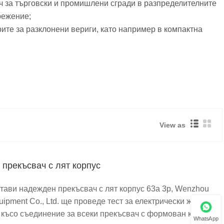
ч за търговски и промишлени сгради в разпределителните
режение;
ите за разклонени вериги, като например в компактна
View as
 прекъсвач с лят корпус
стави надежден прекъсвач с лят корпус 63a 3p, Wenzhou
uipment Co., Ltd. ще проведе тест за електрически живот и
а късо съединение за всеки прекъсвач с формован корпус,
WhatsApp