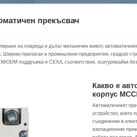
оматичен прекъсвач
олиране на повреда и дълъг механичен живот, автоматичния
. Широко прилаган в промишлени предприятия, градско стр
OEM/ODM поддръжка и CE/UL съответствие, осигурявайки бе
Какво е ав
корпус MCC
Автоматичният пре
устройство, което 
съединение в елект
изолационния прев