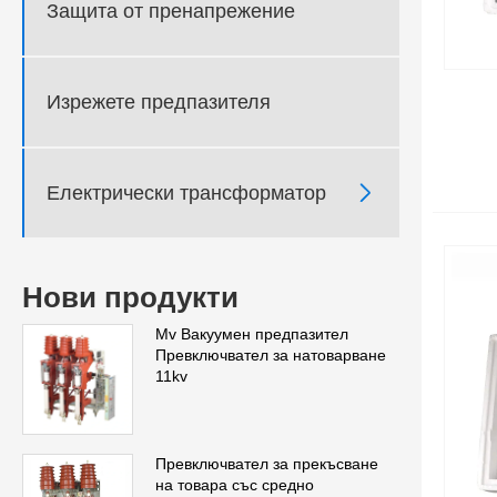
Защита от пренапрежение
Изрежете предпазителя

Електрически трансформатор
Нови продукти
Mv Вакуумен предпазител
Превключвател за натоварване
11kv
Превключвател за прекъсване
на товара със средно