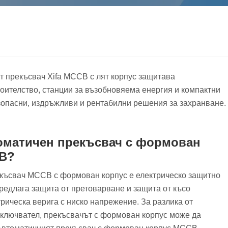
т прекъсвач Xifa MCCB с лят корпус защитава
оителство, станции за възобновяема енергия и компактни
зопасни, издръжливи и рентабилни решения за захранване.
томатичен прекъсвач с формован
B?
късвач MCCB с формован корпус е електрическо защитно
предлага защита от претоварване и защита от късо
рическа верига с ниско напрежение. За разлика от
ключвател, прекъсвачът с формован корпус може да