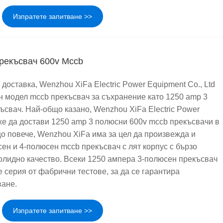
Изпратете запитване >>
прекъсвач 600v Mccb
 доставка, Wenzhou XiFa Electric Power Equipment Co., Ltd
 модел mccb прекъсвач за съхранение като 1250 amp 3
ъсвач. Най-общо казано, Wenzhou XiFa Electric Power
оже да достави 1250 amp 3 полюсни 600v mccb прекъсвачи в
що повече, Wenzhou XiFa има за цел да произвежда и
ен и 4-полюсен mccb прекъсвач с лят корпус с бързо
солидно качество. Всеки 1250 ампера 3-полюсен прекъсвач
 серия от фабрични тестове, за да се гарантира
ване.
Изпратете запитване >>