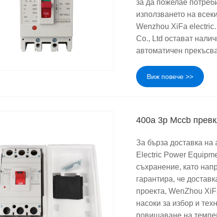
за да пожелае потреб
използването на всек
Wenzhou XiFa electri
Co., Ltd остават нали
автоматичен прекъсвач
Виж повече >>
400a 3p Mccb прев
За бърза доставка на
Electric Power Equipm
съхранение, като нап
гарантира, че доставк
проекта, WenZhou XiFa
насоки за избор и те
повишаване на темпер