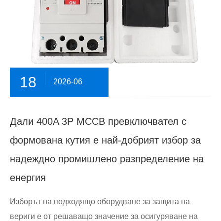
18
2026-06
Дали 400A 3P MCCB превключвател с
формована кутия е най-добрият избор за
надеждно промишлено разпределение на
енергия
Изборът на подходящо оборудване за защита на
вериги е от решаващо значение за осигуряване на