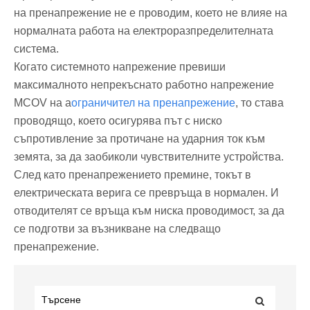
на пренапрежение не е проводим, което не влияе на
нормалната работа на електроразпределителната
система.
Когато системното напрежение превиши
максималното непрекъснато работно напрежение
MCOV на a
ограничител на пренапрежение
, то става
проводящо, което осигурява път с ниско
съпротивление за протичане на ударния ток към
земята, за да заобиколи чувствителните устройства.
След като пренапрежението премине, токът в
електрическата верига се превръща в нормален. И
отводителят се връща към ниска проводимост, за да
се подготви за възникване на следващо
пренапрежение.