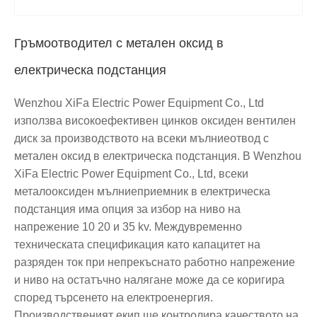
Гръмоотводител с метален оксид в
електрическа подстанция
Wenzhou XiFa Electric Power Equipment Co., Ltd
използва високоефективен цинков оксиден вентилен
диск за производството на всеки мълниеотвод с
метален оксид в електрическа подстанция. В Wenzhou
XiFa Electric Power Equipment Co., Ltd, всеки
металооксиден мълниеприемник в електрическа
подстанция има опция за избор на ниво на
напрежение 10 20 и 35 kv. Междувременно
техническата спецификация като капацитет на
разряден ток при непрекъснато работно напрежение
и ниво на остатъчно налягане може да се коригира
според търсенето на електроенергия.
Производственият екип ще контролира качеството на