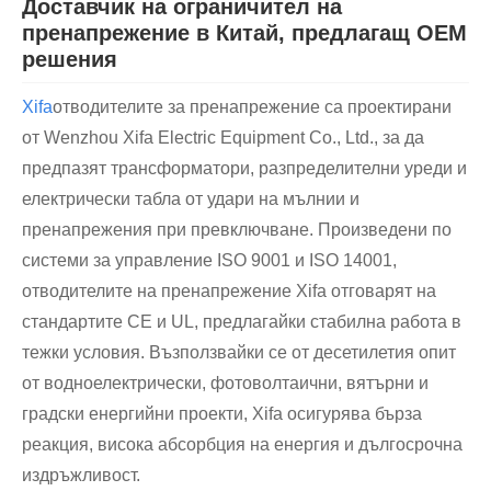
Доставчик на ограничител на
пренапрежение в Китай, предлагащ OEM
решения
Xifa
отводителите за пренапрежение са проектирани
от Wenzhou Xifa Electric Equipment Co., Ltd., за да
предпазят трансформатори, разпределителни уреди и
електрически табла от удари на мълнии и
пренапрежения при превключване. Произведени по
системи за управление ISO 9001 и ISO 14001,
отводителите на пренапрежение Xifa отговарят на
стандартите CE и UL, предлагайки стабилна работа в
тежки условия. Възползвайки се от десетилетия опит
от водноелектрически, фотоволтаични, вятърни и
градски енергийни проекти, Xifa осигурява бърза
реакция, висока абсорбция на енергия и дългосрочна
издръжливост.