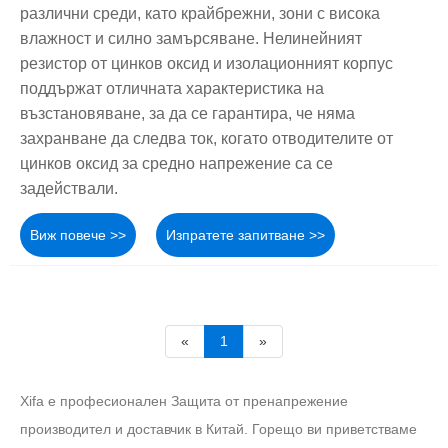
различни среди, като крайбрежни, зони с висока
влажност и силно замърсяване. Нелинейният
резистор от цинков оксид и изолационният корпус
поддържат отличната характеристика на
възстановяване, за да се гарантира, че няма
захранване да следва ток, когато отводителите от
цинков оксид за средно напрежение са се
задействали.
Виж повече >>
Изпратете запитване >>
«
1
»
Xifa е професионален Защита от пренапрежение
производител и доставчик в Китай. Горещо ви приветстваме