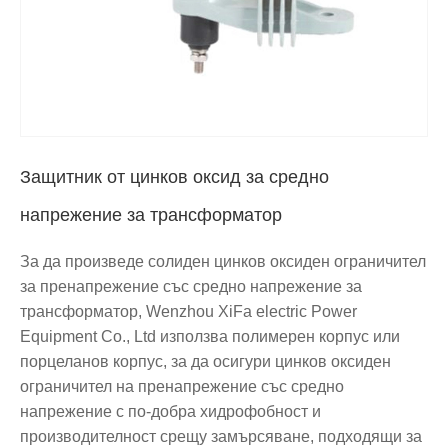
Защитник от цинков оксид за средно
напрежение за трансформатор
За да произведе солиден цинков оксиден ограничител
за пренапрежение със средно напрежение за
трансформатор, Wenzhou XiFa electric Power
Equipment Co., Ltd използва полимерен корпус или
порцеланов корпус, за да осигури цинков оксиден
ограничител на пренапрежение със средно
напрежение с по-добра хидрофобност и
производителност срещу замърсяване, подходящи за