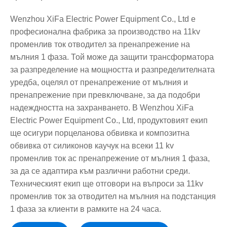
Wenzhou XiFa Electric Power Equipment Co., Ltd е
професионална фабрика за производство на 11kv
променлив ток отводител за пренапрежение на
мълния 1 фаза. Той може да защити трансформатора
за разпределение на мощността и разпределителната
уредба, оцелял от пренапрежение от мълния и
пренапрежение при превключване, за да подобри
надеждността на захранването. В Wenzhou XiFa
Electric Power Equipment Co., Ltd, продуктовият екип
ще осигури порцеланова обвивка и композитна
обвивка от силиконов каучук на всеки 11 kv
променлив ток ac пренапрежение от мълния 1 фаза,
за да се адаптира към различни работни среди.
Техническият екип ще отговори на въпроси за 11kv
променлив ток за отводител на мълния на подстанция
1 фаза за клиенти в рамките на 24 часа.