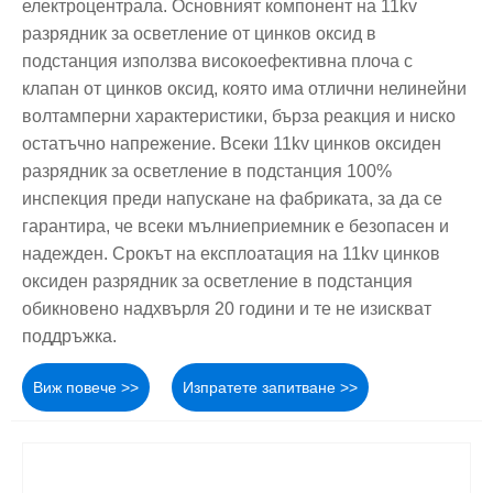
електроцентрала. Основният компонент на 11kv
разрядник за осветление от цинков оксид в
подстанция използва високоефективна плоча с
клапан от цинков оксид, която има отлични нелинейни
волтамперни характеристики, бърза реакция и ниско
остатъчно напрежение. Всеки 11kv цинков оксиден
разрядник за осветление в подстанция 100%
инспекция преди напускане на фабриката, за да се
гарантира, че всеки мълниеприемник е безопасен и
надежден. Срокът на експлоатация на 11kv цинков
оксиден разрядник за осветление в подстанция
обикновено надхвърля 20 години и те не изискват
поддръжка.
Виж повече >>
Изпратете запитване >>