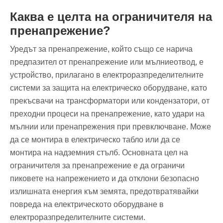
Каква е целта на ограничителя на
пренапрежение?
Уредът за пренапрежение, който също се нарича
предпазител от пренапрежение или мълниеотвод, е
устройство, прилагано в електроразпределителните
системи за защита на електрическо оборудване, като
прекъсвачи на трансформатори или кондензатори, от
преходни процеси на пренапрежение, като удари на
мълнии или пренапрежения при превключване. Може
да се монтира в електрическо табло или да се
монтира на надземния стълб. Основната цел на
ограничителя за пренапрежение е да ограничи
пиковете на напрежението и да отклони безопасно
излишната енергия към земята, предотвратявайки
повреда на електрическото оборудване в
електроразпределителните системи.