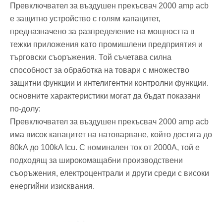
Превключвател за въздушен прекъсвач 2000 amp acb
е защитно устройство с голям капацитет,
предназначено за разпределение на мощността в
тежки приложения като промишлени предприятия и
търговски съоръжения. Той съчетава силна
способност за обработка на товари с множество
защитни функции и интелигентни контролни функции.
основните характеристики могат да бъдат показани
по-долу:
Превключвател за въздушен прекъсвач 2000 amp acb
има висок капацитет на натоварване, който достига до
80kA до 100kA Icu. С номинален ток от 2000A, той е
подходящ за широкомащабни производствени
съоръжения, електроцентрали и други среди с високи
енергийни изисквания.