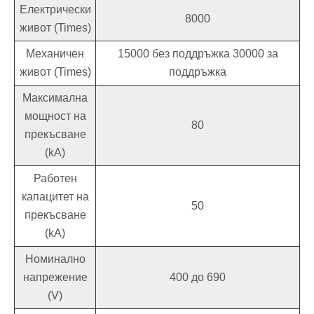
Електрически
8000
живот (Times)
Механичен
15000 без поддръжка 30000 за
живот (Times)
поддръжка
Максимална
мощност на
80
прекъсване
(kA)
Работен
капацитет на
50
прекъсване
(kA)
Номинално
напрежение
400 до 690
(V)