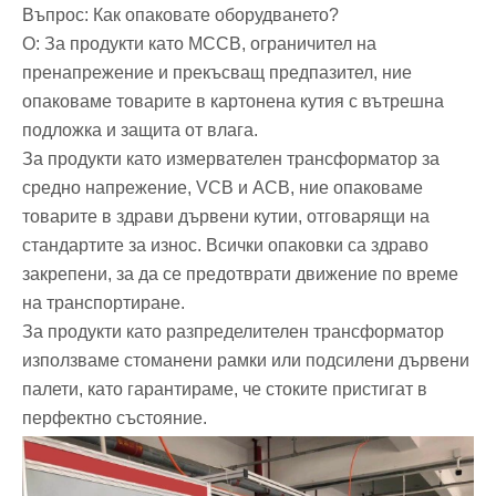
Въпрос: Как опаковате оборудването?
О: За продукти като MCCB, ограничител на
пренапрежение и прекъсващ предпазител, ние
опаковаме товарите в картонена кутия с вътрешна
подложка и защита от влага.
За продукти като измервателен трансформатор за
средно напрежение, VCB и ACB, ние опаковаме
товарите в здрави дървени кутии, отговарящи на
стандартите за износ. Всички опаковки са здраво
закрепени, за да се предотврати движение по време
на транспортиране.
За продукти като разпределителен трансформатор
използваме стоманени рамки или подсилени дървени
палети, като гарантираме, че стоките пристигат в
перфектно състояние.