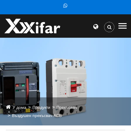
У дома
Продукти
Прекъсвач
Въздушен прекъсвач ACB