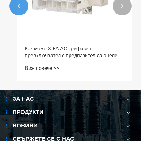


Как може XIFA AC трифазен
превключвател с предпазител да оцелее
при соления въздух и новите правила за
Виж повече >>
безопасност?
ЗА НАС
ПРОДУКТИ
НОВИНИ
СВЪРЖЕТЕ СЕ С НАС