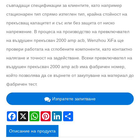
съвпадащи спецификации за клиентите, като например
стационарен тип спрямо изтеглен тип, крайна стойност на
прекъсващ капацитет и със или без защита от ниско
напрежение. В процеса на производство на превключвател
на въздушен прекъсвач 2000 amp acb, Wenzhou XiFa ще
провери работата на сглобените компоненти, като контактно
налягане и точност на задействане. Всеки превключвател на
въздушен прекъсвач 2000 amp acb има фабричен номер,
който позволява да се върнете от закупуване на материал до
фабричен тест.
Изпратете запитване
Facebook
X
WhatsApp
Pinterest
LinkedIn
Share
Описание на продукта