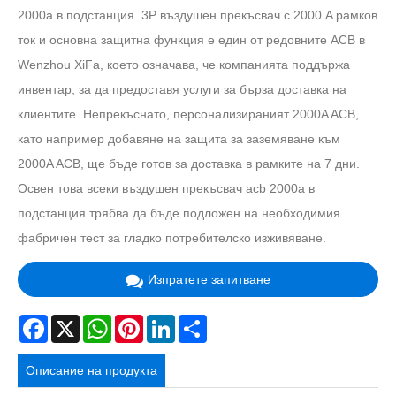
2000a в подстанция. 3P въздушен прекъсвач с 2000 A рамков
ток и основна защитна функция е един от редовните ACB в
Wenzhou XiFa, което означава, че компанията поддържа
инвентар, за да предоставя услуги за бърза доставка на
клиентите. Непрекъснато, персонализираният 2000A ACB,
като например добавяне на защита за заземяване към
2000A ACB, ще бъде готов за доставка в рамките на 7 дни.
Освен това всеки въздушен прекъсвач acb 2000a в
подстанция трябва да бъде подложен на необходимия
фабричен тест за гладко потребителско изживяване.
Изпратете запитване
Facebook
X
WhatsApp
Pinterest
LinkedIn
Share
Описание на продукта