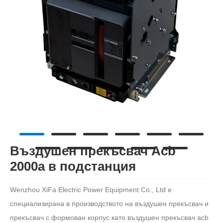
Въздушен прекъсвач Acb
2000a в подстанция
Wenzhou XiFa Electric Power Equipment Co., Ltd е
специализирана в производството на въздушен прекъсвач и
прекъсвач с формован корпус като въздушен прекъсвач acb