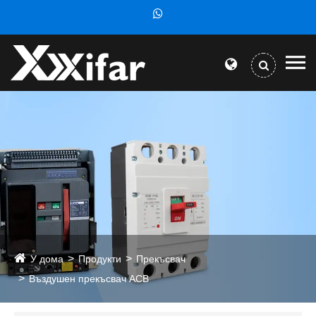
У дома
Продукти
Прекъсвач
Въздушен прекъсвач ACB