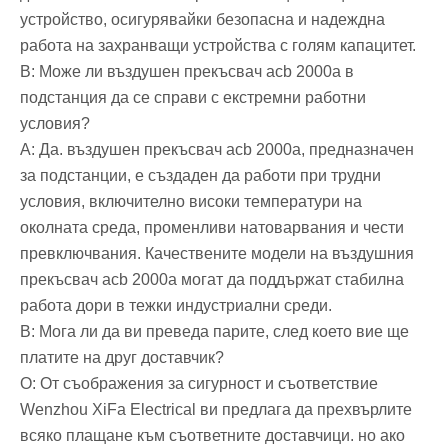
устройство, осигурявайки безопасна и надеждна
работа на захранващи устройства с голям капацитет.
В: Може ли въздушен прекъсвач acb 2000a в
подстанция да се справи с екстремни работни
условия?
A: Да. въздушен прекъсвач acb 2000a, предназначен
за подстанции, е създаден да работи при трудни
условия, включително високи температури на
околната среда, променливи натоварвания и чести
превключвания. Качествените модели на въздушния
прекъсвач acb 2000a могат да поддържат стабилна
работа дори в тежки индустриални среди.
В: Мога ли да ви преведа парите, след което вие ще
платите на друг доставчик?
О: От съображения за сигурност и съответствие
Wenzhou XiFa Electrical ви предлага да прехвърлите
всяко плащане към съответните доставчици. но ако