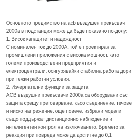
Основното предимство на acb въздушен прекъсвач
2000a в подстанция може да бъде показано по-долу:
1. Висок капацитет и надеждност
С номинален ток до 2000A, той е проектиран за
промишлени приложения с висока мощност, като
големи производствени предприятия и
електроцентрали, осигурявайки стабилна работа дори
при тежки работни условия.
2. Изчерпателни функции за защита
ACB въздушни прекъсвачи 2000a са оборудвани със
защита срещу претоварване, късо съединение, течове
и ниско напрежение, още повече, избрани модели
също поддържат дистанционно наблюдение и
интелигентен контрол на изключването. Времето за
реакция при повреда може да достигне до 0,1