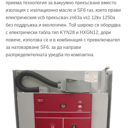
приема технология за вакуумно прекъсване вместо
изолация с изолационно масло и SF6 газ, което прави
електрическия vcb прекъсвач zn63a vs1 12kv 1250a
без поддръжка и екологичен. Той широко се оборудва
с електрически табла тип KYN28 и HXGN12, дори
повече, използва се и в комбинация с превключвател
за натоварване SF6, за да направи
разпределителната уредба по-компактна.