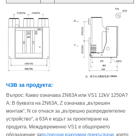
ЧЗВ за продукта:
Въпрос: Какво означава ZN63A или VS1 12kV 1250A?
A: В буквата на ZN63A, Z означава „вътрешен
монтаж“, N се отнася за „вътрешно разпределително
устройство“, а 63A е кодът за проектиране на
продукта. Междувременно VS1 е общоприето
обозначение за
вътрешни вакуумни прекъсвачи
, което