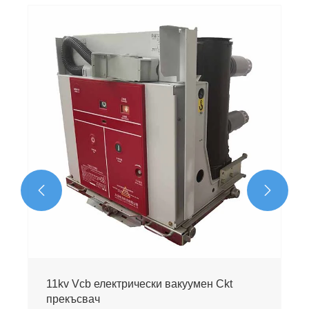
35 36 Kv вакуумен прекъсвач със средно
напрежение
Виж повече >>

