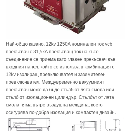
Най-общо казано, 12kv 1250A номинален ток vcb
прекъсвач с 31,5kA прекъсващ ток на късо
съединение се приема като главен прекъсвач във
входния панел, който се използва в комбинация с
12kv изолиращ превключвател и заземителен
превключвател. Междувременно вакуумният
прекъсвач може да бъде стълб от лята смола или
стълб от изолационен цилиндър. Стълбът от лята
смола няма вътре въздушна междина, което
осигурява по-добра изолация и компактен дизайн.