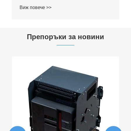
Препоръки за новини
Какви рискове ще ви помогнат да
избегнете ограничителите на
пренапрежение?
Виж повече >>