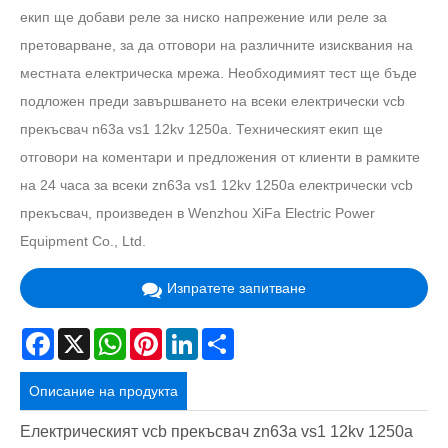
екип ще добави реле за ниско напрежение или реле за
претоварване, за да отговори на различните изисквания на
местната електрическа мрежа. Необходимият тест ще бъде
подложен преди завършването на всеки електрически vcb
прекъсвач n63a vs1 12kv 1250a. Техническият екип ще
отговори на коментари и предложения от клиенти в рамките
на 24 часа за всеки zn63a vs1 12kv 1250a електрически vcb
прекъсвач, произведен в Wenzhou XiFa Electric Power
Equipment Co., Ltd.
Изпратете запитване
Facebook
X
WhatsApp
Pinterest
LinkedIn
Share
Описание на продукта
Електрическият vcb прекъсвач zn63a vs1 12kv 1250a