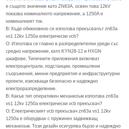
е същото значение като ZN63A. освен това 12kV
показва номиналното напрежение, а 1250A е
номиналният ток.
В: Къде обикновено се използва прекъсвачът zn63a
vs1 12kv 1250a електрически vcb?
О: Използва се главно в разпределителни уреди със
средно напрежение, като KYN28-12 и HXGN
шкафове. Типичните приложения включват
електроцентрали, подстанции, промишлени
съоръжения, минни предприятия и инфраструктурни
проекти, изискващи безопасно и надеждно
електроразпределение.
В: Какъв тип оперативен механизъм използва zn63a
vs1 12kv 1250a електрически vcb прекъсвач?
О: Електрическият vcb прекъсвач zn63a vs1 12kv
1250a е оборудван с пружинен задвижващ
механизъм. Този дизайн осигурява бързо и надеждно