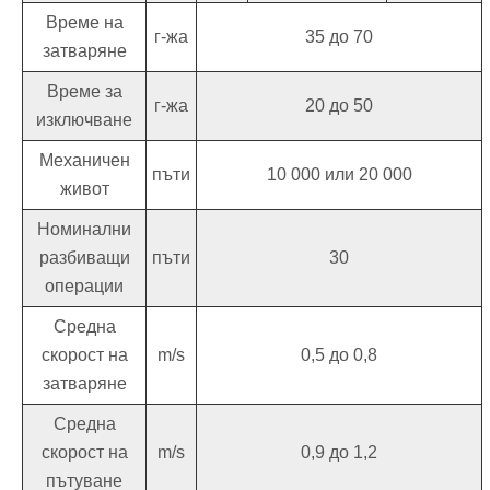
Време на
г-жа
35 до 70
затваряне
Време за
г-жа
20 до 50
изключване
Механичен
пъти
10 000 или 20 000
живот
Номинални
разбиващи
пъти
30
операции
Средна
скорост на
m/s
0,5 до 0,8
затваряне
Средна
скорост на
m/s
0,9 до 1,2
пътуване