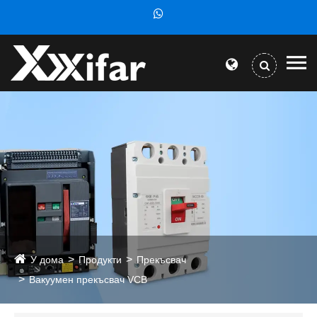
У дома
Продукти
Прекъсвач
Вакуумен прекъсвач VCB