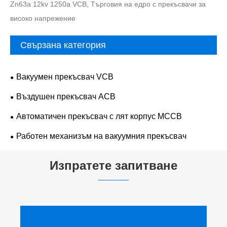
Zn63a 12kv 1250a VCB, Търговия на едро с прекъсвачи за
високо напрежение
Свързана категория
Вакуумен прекъсвач VCB
Въздушен прекъсвач ACB
Автоматичен прекъсвач с лят корпус MCCB
Работен механизъм на вакуумния прекъсвач
Изпратете запитване