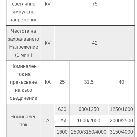
светлинно
kV
75
импулсно
напрежение
Честота на
захранването
kV
42
Напрежение
(1 мин.)
Номинален
ток на
прекъсване
kA
25
31.5
40
на късо
съединение
630
630/1250
1250/1600
Номинален
A
1250
1600/2000
2000/2500
ток
1600
2500/3150/4000
3150/4000