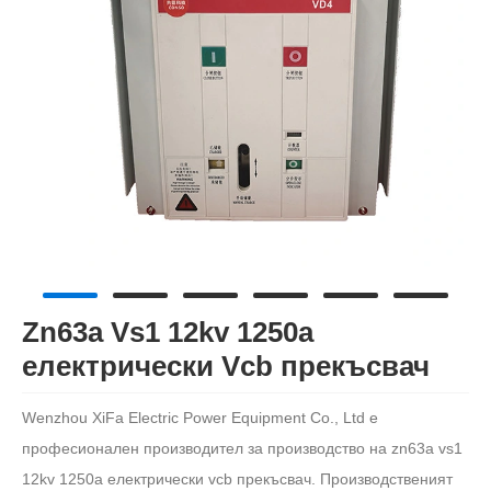
Zn63a Vs1 12kv 1250a
електрически Vcb прекъсвач
Wenzhou XiFa Electric Power Equipment Co., Ltd е
професионален производител за производство на zn63a vs1
12kv 1250a електрически vcb прекъсвач. Производственият