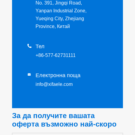
No. 391, Jingqi Road,
Yanpan Industrial Zone,
Yueqing City, Zhejiang
Province, Китай

Тел
+86-577-62731111
Електронна поща

info@xifaele.com
За да получите вашата
оферта възможно най-скоро