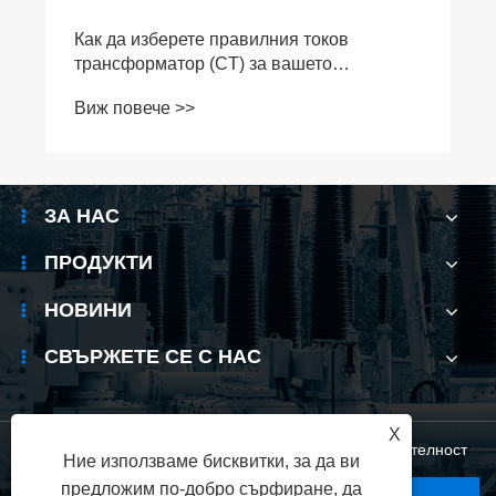
Как да изберете правилния токов
трансформатор (CT) за вашето
приложение
Виж повече >>
ЗА НАС
ПРОДУКТИ
НОВИНИ
СВЪРЖЕТЕ СЕ С НАС
X
Links
|
Sitemap
|
RSS
|
XML
|
Политика за поверителност
Ние използваме бисквитки, за да ви
предложим по-добро сърфиране, да