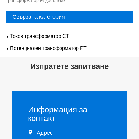
трансформатор Pt доставчик
Свързана категория
Токов трансформатор CT
Потенциален трансформатор PT
Изпратете запитване
Информация за
контакт

Адрес