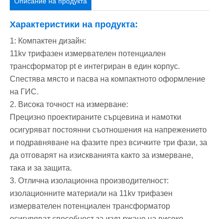
Описание на продукта
Характеристики на продукта:
1: Компактен дизайн:
11kv трифазен измервателен потенциален
трансформатор pt е интегриран в един корпус.
Спестява място и пасва на компактното оформление
на ГИС.
2. Висока точност на измерване:
Прецизно проектираните сърцевина и намотки
осигуряват постоянни съотношения на напрежението
и подравняване на фазите през всичките три фази, за
да отговарят на изискванията както за измерване,
така и за защита.
3. Отлична изолационна производителност:
изолационните материали на 11kv трифазен
измервателен потенциален трансформатор
осигуряват способност за издържане на високо