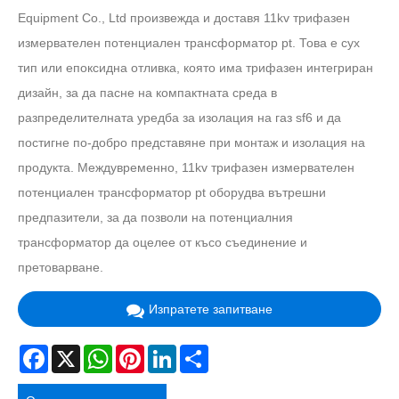
Equipment Co., Ltd произвежда и доставя 11kv трифазен
измервателен потенциален трансформатор pt. Това е сух
тип или епоксидна отливка, която има трифазен интегриран
дизайн, за да пасне на компактната среда в
разпределителната уредба за изолация на газ sf6 и да
постигне по-добро представяне при монтаж и изолация на
продукта. Междувременно, 11kv трифазен измервателен
потенциален трансформатор pt оборудва вътрешни
предпазители, за да позволи на потенциалния
трансформатор да оцелее от късо съединение и
претоварване.
Изпратете запитване
Facebook
X
WhatsApp
Pinterest
LinkedIn
Share