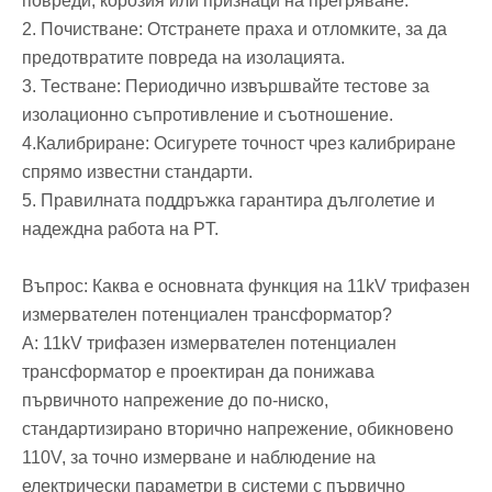
повреди, корозия или признаци на прегряване.
2. Почистване: Отстранете праха и отломките, за да
предотвратите повреда на изолацията.
3. Тестване: Периодично извършвайте тестове за
изолационно съпротивление и съотношение.
4.Калибриране: Осигурете точност чрез калибриране
спрямо известни стандарти.
5. Правилната поддръжка гарантира дълголетие и
надеждна работа на PT.
Въпрос: Каква е основната функция на 11kV трифазен
измервателен потенциален трансформатор?
A: 11kV трифазен измервателен потенциален
трансформатор е проектиран да понижава
първичното напрежение до по-ниско,
стандартизирано вторично напрежение, обикновено
110V, за точно измерване и наблюдение на
електрически параметри в системи с първично