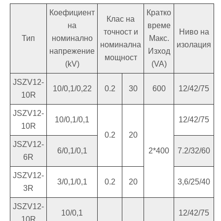
Коефициент
Кратко
Клас на
на
време
точност и
Ниво на
Тип
номинално
Макс.
номинална
изолация
напрежение
Изход
мощност
(kV)
(VA)
JSZV12-
10/0,1/0,22
0.2
30
600
12/42/75
10R
JSZV12-
10/0,1/0,1
12/42/75
10R
0.2
20
JSZV12-
6/0,1/0,1
2*400
7.2/32/60
6R
JSZV12-
3/0,1/0,1
0.2
20
3,6/25/40
3R
JSZV12-
10/0,1
12/42/75
10R