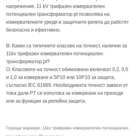
напрежение. 11 kV трифазен измервателен
потенциален трансформатор pt позволява на
измервателните уреди и защитните релета да работят
безопасно и ефективно.
В: Какви са типичните класове на точност, налични за
11kv трифазен измервателен потенциален
трансформатор pt?
О: Класовете на точност обикновено включват 0,2, 0,5
и 1,0 за измерване и 5P10 или 10P10 за защита,
съгласно IEC 61869. Необходимата точност зависи от
това дали PT се използва за измерване на приходи
или за функции за релейна защита.
Горещи маркери: 11kv трифазен измервателен потенциален